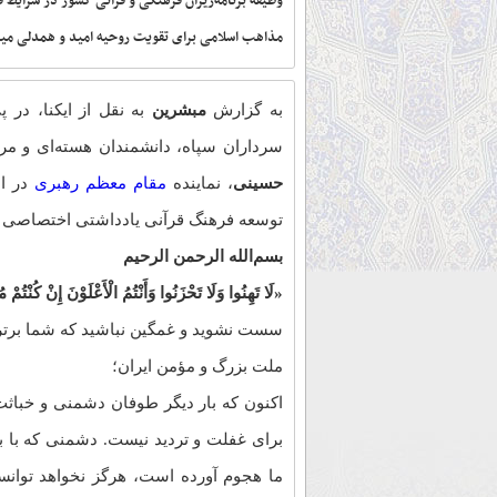
وظیفه برنامه‌ریزان فرهنگی و قرآنی کشور در شرایط 
مذاهب اسلامی برای تقویت روحیه امید و همدلی میان
به گزارش
مبشرین
به نقل از ایکنا، در 
سرداران سپاه، دانشمندان هسته‌ای و مرد
حسینی
، نماینده
مقام معظم رهبری
در اس
توسعه فرهنگ قرآنی یادداشتی اختصاصی در اخ
بسم‌الله الرحمن الرحیم
«لَا تَهِنُوا وَلَا تَحْزَنُوا وَأَنْتُمُ الْأَعْلَوْنَ إِنْ کُنْتُمْ 
سست نشوید و غمگین نباشید که شما برترید
ملت بزرگ و مؤمن ایران؛
اکنون که بار دیگر طوفان دشمنی و خباث
برای غفلت و تردید نیست. دشمنی که با ب
ما هجوم آورده است، هرگز نخواهد توانس