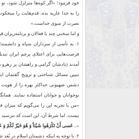
خود فرمود؛ «اگر کوه‌ها متزلزل شود، تو 
را به خدا عاریه بده، قدم‌هایت را میخک
نصرت از سوی خداست.»
و اما سخنی چند با فعالان و برنامه‌ریزان 
۱. به تأسی از سرداران سپاه و دانشمندا
فرصت‌هایی برای اعتلای پرچم ایران تبدی
آمدند (یادشان گرامی و راهشان پر رهرو باد
تبیین مسائل شناختی و ترویج گفتمان ای
دشمن صهیونی حداکثر بهره را از هویت مل
نوجوانان و جوانان استفاده نمایند. هما
«من با تجربه این را می‌گویم که میزان 
نیست. اما شرط آن، این است که نترسید و 
«..
عَسى أَنْ تَکْرَهُوا شَیْئاً وَ هُوَ خَیْرٌ لَکُمْ وَ عَ
۲. با توجه به اینکه دشمنان اسلام در بُعد