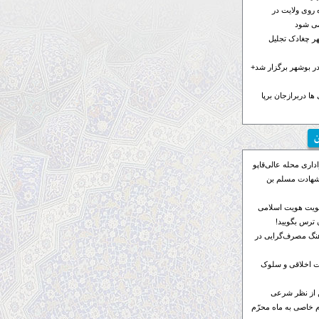
 روی ولایت در
می شود
هر چغادک تجلیل
 بوشهر برگزار شد+
ها دربرازجان برپا
ن
اری محله عالی‌قاپو
 شهادت مسلم بن
ویت هویت اسلامی
ترس بگویید!
رهنگ مصرف‌گرایی در
 اخلاقی و سلوک
 از نظر شرعی
م خاصی به ماه محرّم