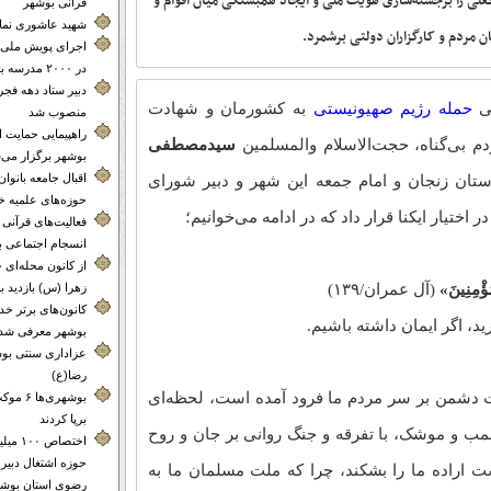
فعلی را برجسته‌سازی هویت ملی و ایجاد همبستگی میان اقوام و
قرآنی بوشهر
شهید عاشوری نماد 
 مردم و کارگزاران دولتی برشمرد.
اجرای پویش ملی 
در ۲۰۰۰ مدرسه بوشهر
دبیر ستاد دهه فجر
پی
حمله رژیم صهیونیستی
به کشورمان و شهادت
منصوب شد
راهپیمایی حمایت 
م بی‌گناه، حجت‌الاسلام والمسلمین
سیدمصطفی
بوشهر برگزار می‌
اقبال جامعه بانوا
تان زنجان و امام جمعه این شهر و دبیر شورای
حوزه‌های علمیه خ
تیار ایکنا قرار داد که در ادامه می‌خوانیم؛
فعالیت‌های قرآنی م
انسجام اجتماعی 
از کانون محله‌
مُؤْمِنِینَ»
(آل عمران/۱۳۹)
زهرا (س) بازدید ب
کانون‌های برتر 
، اگر ایمان داشته باشیم.
بوشهر معرفی شدن
عزاداری سنتی بوش
رضا(ع)
ت دشمن بر سر مردم ما فرود آمده است، لحظه‌ای
بوشهری‌
برپا کردند
مب و موشک، با تفرقه و جنگ روانی بر جان و روح
اختصاص 
حوزه اشتغال دبیر
ت اراده ما را بشکند، چرا که ملت مسلمان ما به
رضوی استان بوشه