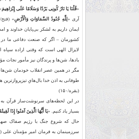
«
قُلْنَا یَا نَارُ کُونِی بَرْدًا وَسَلَامًا عَلَى إِبْرَاهِیمَ
» 
آری «
لِلَّهِ جُنُودُ السَّمَاوَاتِ وَالْأَرْضِ
» (فتح/۱۷)، «..
ایمان داریم به لشکر بی‌پایان خداوند و ام
کشورمان – اگر که صنعت دفاعی ما در
لایزال الهی است که وقتی اراده سپاه اسل
بادها، شن‌ها و پرندگان نیز مأمور نجات مؤ
مگر در همین عصر انقلاب خودمان شن‌های
طوفانی به اذن خدا بال‌هایِ تیزپروازترین هو
(بقره/۱۵۰)
در این لحظه‌های سرنوشت‌ساز قرآن به م
بسیار یاد کنیم. «
یَا أَیُّهَا الَّذِینَ آمَنُوا إِذَا لَقِیتُ
حال که شروع جنگ با رژیم صفاک صهیون
سرزمینمان به فرمان امیر مؤمنان علی (