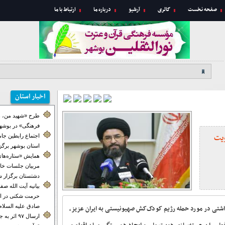
صفحه نخست
گالری
آرشیو
درباره ما
ارتباط با ما
اخبار استان
طرح «شهید من، ه
فرهنگی» در بوشهر
ویت
اجتماع رابطین جا
استان بوشهر برگز
همایش «ستاره‌های
مربیان جلسات خان
دشتستان برگزار ش
بیانیه آیت الله ص
حرمت شکنی در ای
صادق علیه السلام
اشتی در مورد حمله رژیم کودک‌کش صهیونیستی به ایران عزیز،
ارسال ۹۷ اث