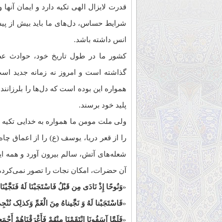
قدرت لایزال الهی تکیه دارد و ایمان آنها
شرایط حساس، دل‌های ما باید بیش از پی
انس داشته باشد.
کشور ما در طول تاریخ خود، حوادث عظ
گذاشته است و امروز نه زمانه جدید است
همواره این بوده است که دل‌ها را بلرزانند،
پلید خود برسند.
ولی ملت مومن ما همواره به خدایی تکیه دا
را از قعر دریا، یوسف (ع) را از اعماق چاه
شعله‌های آتش، سالم بیرون آورد و همه این
آن حضرات، امکان نجات را تصور نمی‌کرده‌ا
«
وَنُوحًا إِذْ نَادَى مِن قَبْلُ فَاسْتَجَبْنَا لَهُ فَنَجَّیْنَ
«
فَاسْتَجَبْنا لَهُ وَ نَجَّیناهُ مِنَ الْغَمِّ وَکذلِک نُنْجِ
«
فَلَمَّا آسَفُونَا انْتَقَمْنَا مِنْهُمْ فَأَغْرَقْنَاهُمْ أَجْمَ