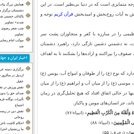
 وجه متمایزی است که در دنیا بی‌نظیر است. در این
همایش بزرگ پیاده
دشتستان برگزار 
ش به آیات روح‌بخش و امیدبخش
قرآن کریم
توجه و
پاکبانان حسینی ش
شدند+ تصاویر
شب شعر رضوی در
یمی را در مبارزه با کفر و متجاوزان پشت سر
تصاویر
موکب‌ امام رضایی 
، نه دشمنیِ دشمن تازگی دارد، راهبرد دشمنان
شد
 صفوف را بپراکنند و اراده‌ها را بشکنند تا به اهداف
اخبـار ایران و جها
برگزاری دسته عزاد
رد که نوح (ع) را از طوفان و امواج آب، یونس (ع)
اردبیل در سالروز
عقیل
، موسی (ع) را از میان آب و ابراهیم (ع) را از میان
نقش ورزش در تق
ها در حالی اتفاق افتاد که هیچ تحلیل‌گری در زمان
صدای حق را بدون 
تأثیرات دوگانه ف
ند، جز انسان‌های مومن و پاکباز.
اجتماع
نقش دین در زیست
اهُ وَأَهْلَهُ مِنَ الْکَرْبِ الْعَظِیمِ
» (انبیاء/۷۶)
روحانی
ی الْمُؤْمِنِینَ
» (انبیاء/ ۸۸)
احکام کاشت ناخن
ما زرتشتیان احترا
عِینَ
» (زخرف/ ۵۵)