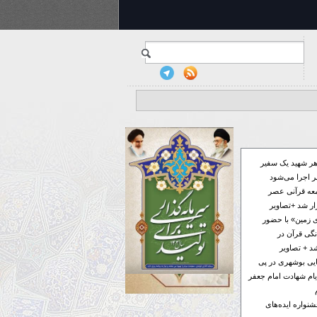
ر شهید یک سفیر
 اجرا می‌شود
معه قرآنی عصر
ار شد +تصاویر
 زمین» با حضور
گی قرآن در
د + تصاویر
فایی بوشهری در پی
ام شهادت امام جعفر
ر به جشنواره ایده‌های