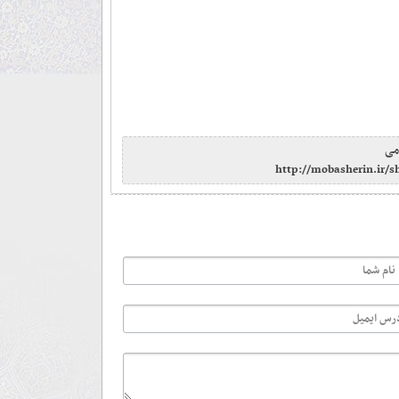
می
http://mobasherin.ir/