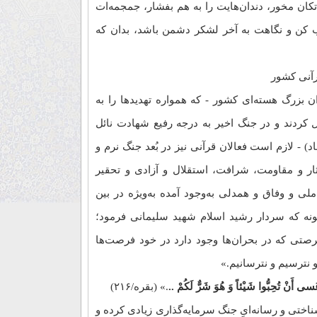
تکان مخور، دندان‌هایت را به هم بفشار، جمجمه‌ات
وب کن و نگاهت به آخر لشکر دشمن باشد، بدان که
قرآنی کشور
ن بزرگ هسته‌ای کشور - که همواره تهدید‌ها را به
ل کردند و در جنگ اخیر به درجه رفیع شهادت نائل
) - لازم است فعالان قرآنی نیز در بُعد جنگ نرم و
ثار و مقاومت، شرافت، استقلال و آزادی و تحقیر
ی و وفاق و همدلی به‌وجود آمده به‌ویژه در بین
نگونه که سردار رشید اسلام شهید سلیمانی فرمود؛
فرصتی که در بحران‌ها وجود دارد در خود فرصت‌ها
نترسیم و نترسانیم.»
سى أَنْ تُحِبُّوا شَیْئاً وَ هُوَ شَرٌّ لَکُمْ ..
.» (بقره/۲۱۶)
 شناختی و رسانه‌ایِ جنگ سرمایه‌گذاری زیادی کرده و