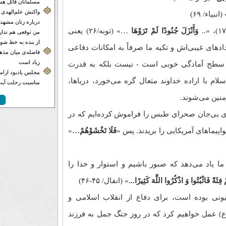
مسلمانان قائل هس
واکنش علم‌الهدی 
(انبیاء/ ۶۹)
درباره زنان مشهدی
وَأَنْزَلَ جُنُودًا لَمْ تَرَوْهَا
…» (توبه/۲۶) یعنی
من توقعی هم ندارم
از بنده به خط شون
داد‌های غیبی‌اش و تکیه ما صرفاً به امکانات دفاعی
فاصله‌ی میان مذهب
زیاد است
 سطح آمادگی خوبی است - نیست بلکه به قدرت
مجلس یادبود ارامنه
ام با اراده خداوند متعال گره می‌خورد، دریاها،
مناسبت رحلت آیت‌
منین می‌شوند.
 بی‌جان صحرای طبس را فراموش کرده‌ایم که در
اپیما‌های آمریکایی را بریدند. پس «
فَلَا تَخْشَوْهُمْ…
»
ا یاد می‌دهد که صبور باشیم و استوار و خدا را
مْ فِئَةً فَاثْبُتُوا وَ اذْکُرُوا اللَّهَ کَثِیرًا...
» (انفال/ ۴۵-۴۶)
ی بوده است، برای دفاع از انقلاب اسلامی و
ع) عمل خواهیم کرد که در روز جنگ جمل به فرزند