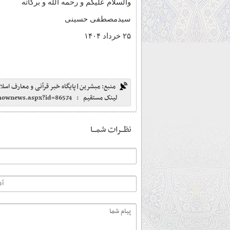
والسلام علیکم و رحمه الله و برکاته
سیدمصطفی حسینی
۲۵ خرداد ۱۴۰۴
منبع: مبشرین|پایگاه خبر قرآنی و معارف اسلا
لینک مستقیم :
shownews.aspx?id=86574
نظـــرات شمـــا