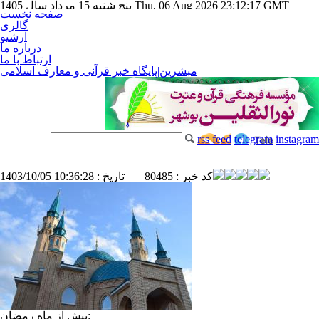
Thu, 06 Aug 2026 23:12:17 GMT
پنج شنبه 15 مرداد سال 1405
صفحه نخست
گالری
آرشیو
درباره ما
ارتباط با ما
مبشرین|پایگاه خبر قرآنی و معارف اسلامی
rss feed
telegram
instagram
کد خبر : 80485
تاریخ : 1403/10/05 10:36:28
پیش از ماه رمضان: