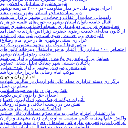
شهید عاشوری نماد ایثار و اخلاص بود
اجرای پویش ملی «بر مدار مقاومت» در ۲۰۰۰ مدرسه بوشهر
دبیر ستاد دهه فجر استان بوشهر منصوب شد
راهپیمایی حمایت از عفاف و حجاب در بوشهر برگزار می‌شود
اقبال جامعه بانوان استان بوشهر به حوزه‌های علمیه خواهران
فعالیت‌های قرآنی مردم‌پایه دارای انسجام اجتماعی بیشتری است
از کانون محله‌ای خدمت رضوی حضرت زهرا (س) بازدید به عمل آمد
کانون‌های برتر خدمت رضوی استان بوشهر معرفی شدند
عزاداری سنتی بوشهری ها در حرم امام رضا(ع)
بوشهری‌ها ۶ موکب در مشهد مقدس برپا کردند
اختصاص ۱۰۰ میلیارد ریال اعتبار به حوزه اشتغال دبیرخانه کانون‌های
خدمت رضوی استان بوشهر
همایش بزرگ پیاده روی ولایت در دشتستان برگزار می شود
پاکبانان حسینی شهر چغادک تجلیل شدند+ تصاویر
شب شعر رضوی در بوشهر برگزار شد+ تصاویر
موکب‌ امام رضایی ها دربرازجان برپا شد
اخبـار ایران و جهان
برگزاری دسته عزاداری محله عالی‌قاپو اردبیل در سالروز شهادت
مسلم بن عقیل
نقش ورزش در تقویت هویت اسلامی
صدای حق را بدون ترس بگویید!
تأثیرات دوگانه فرهنگ مصرف‌گرایی در اجتماع
نقش دین در زیست اخلاقی و سلوک روحانی
احکام کاشت ناخن از نظر شرعی
ما زرتشتیان احترام خاصی به ماه محرّم مسلمانان قائل هستیم
واکنش علم‌الهدی به کلیپ منتسب به او درباره زنان مشهدی و زائران
عراقی | من توقعی هم ندارم که رسانه‌ها در دفاع از بنده به خط شوند
فاصله‌ی میان مذهب و فوتبال در ایران زیاد است