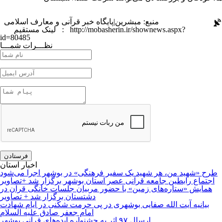
منبع: مبشرین|پایگاه خبر قرآنی و معارف اسلامی
http://mobasherin.ir/shownews.aspx?
لینک مستقیم :
id=80485
نظـــرات شمـــا
اخبار استان
طرح «شهید من، هر شهید یک سفیر فرهنگی» در بوشهر اجرا می‌شود
اجتماع رابطین جامعه قرآنی عصر استان بوشهر برگزار شد +تصاویر
همایش «ستاره‌های زمین» با حضور مربیان جلسات خانگی قرآن در
دشتستان برگزار شد + تصاویر
بیانیه آیت الله صفایی بوشهری در پی حرمت شکنی در ایام شهادت
امام جعفر صادق علیه السلام
ارسال ۹۷ اثر به جشنواره ایده‌های قرآنی بوشهر