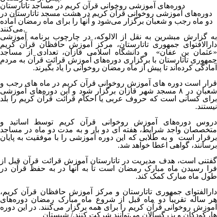
دوره‌های آموزشی روخوانی قرآن کریم در مساجد تاتارستان
دوره‌های آموزشی روخوانی قرآن کریم در هشت مسجد تاتارستان در
دو ماه رجب و شعبان برگزار می‌شود و آنها را برای ماه رمضان آماده
می‌کنند.
به گزارش
مبشرین
به نقل از الالوکه، در چارچوب برنامه آموزشی
دارالافتوای جمهوری تاتارستان، مرکز آموزش حافظان قرآن کریم
«عثمان بن عفان» و دانشگاه اسلامی قازان، تعدادی از مساجد
جمهوری تاتارستان با برگزاری دوره‌های آموزش قرائت قرآن به مردم
آمادگی کرده‌اند تا پیش از ماه رمضان روخوانی را یاد بگیرند.
قرار است دوره های آموزش روخوانی قرآن کریم در ماه های رجب و
شعبان در ۸ مسجد شهر قازان برگزار شود و این دوره‌های آموزشی
برای کسانی است که حروف عربی یا احکام قرائت قرآن کریم را بلد
نیستند.
دروس دوره‌های آموزش روخوانی قرآن کریم توسط اساتید و
متخصصان واجد شرایط، هفته ای دو بار و به مدت دو ماه در مساجد
برقرار است و به طلابی که این دوره آموزشی را با موفقیت به پایان
برسانند، گواهی اعطا خواهد شد.
گفتنی است، هدف مدیریت در تاتارستان آموزش قرائت قرآن قبل از
فرا رسیدن ماه مبارک رمضان است تا به آنها در به حفظ قرآن در
طول ماه مبارک کمک کند.
دارالفتوای جمهوری تاتارستان و مرکز آموزش حافظان قرآن کریم،
هر ساله تقریباً دو ماه قبل از شروع ماه مبارک رمضان دوره‌های
آموزش روخوانی قرآن کریم را برای همه برگزار می‌کنند. در این دوره
ها، کودکان و بزرگسالان می‌توانند شرکت کنند./ شبستان